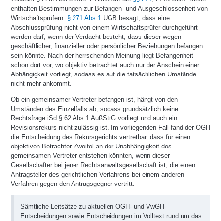
enthalten Bestimmungen zur Befangen- und Ausgeschlossenheit von
Wirtschaftsprüfern.
§ 271 Abs 1
UGB besagt, dass eine
Abschlussprüfung nicht von einem Wirtschaftsprüfer durchgeführt
werden darf, wenn der Verdacht besteht, dass dieser wegen
geschäftlicher, finanzieller oder persönlicher Beziehungen befangen
sein könnte. Nach der herrschenden Meinung liegt Befangenheit
schon dort vor, wo objektiv betrachtet auch nur der Anschein einer
Abhängigkeit vorliegt, sodass es auf die tatsächlichen Umstände
nicht mehr ankommt.
Ob ein gemeinsamer Vertreter befangen ist, hängt von den
Umständen des Einzelfalls ab, sodass grundsätzlich keine
Rechtsfrage iSd § 62 Abs 1 AußStrG vorliegt und auch ein
Revisionsrekurs nicht zulässig ist. Im vorliegenden Fall fand der OGH
die Entscheidung des Rekursgerichts vertretbar, dass für einen
objektiven Betrachter Zweifel an der Unabhängigkeit des
gemeinsamen Vertreter entstehen könnten, wenn dieser
Gesellschafter bei jener Rechtsanwaltsgesellschaft ist, die einen
Antragsteller des gerichtlichen Verfahrens bei einem anderen
Verfahren gegen den Antragsgegner vertritt.
Sämtliche Leitsätze zu aktuellen OGH- und VwGH-
Entscheidungen sowie Entscheidungen im Volltext rund um das