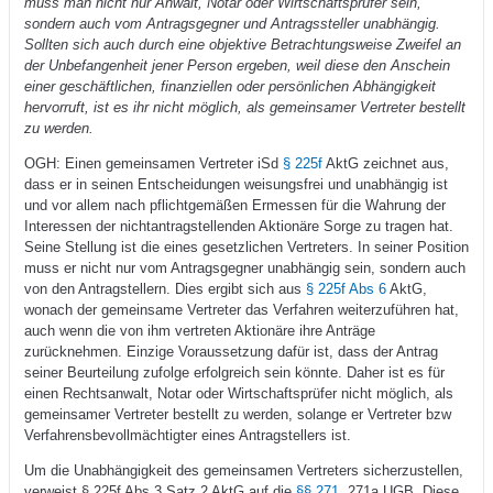
muss man nicht nur Anwalt, Notar oder Wirtschaftsprüfer sein,
sondern auch vom Antragsgegner und Antragssteller unabhängig.
Sollten sich auch durch eine objektive Betrachtungsweise Zweifel an
der Unbefangenheit jener Person ergeben, weil diese den Anschein
einer geschäftlichen, finanziellen oder persönlichen Abhängigkeit
hervorruft, ist es ihr nicht möglich, als gemeinsamer Vertreter bestellt
zu werden.
OGH: Einen gemeinsamen Vertreter iSd
§ 225f
AktG zeichnet aus,
dass er in seinen Entscheidungen weisungsfrei und unabhängig ist
und vor allem nach pflichtgemäßen Ermessen für die Wahrung der
Interessen der nichtantragstellenden Aktionäre Sorge zu tragen hat.
Seine Stellung ist die eines gesetzlichen Vertreters. In seiner Position
muss er nicht nur vom Antragsgegner unabhängig sein, sondern auch
von den Antragstellern. Dies ergibt sich aus
§ 225f Abs 6
AktG,
wonach der gemeinsame Vertreter das Verfahren weiterzuführen hat,
auch wenn die von ihm vertreten Aktionäre ihre Anträge
zurücknehmen. Einzige Voraussetzung dafür ist, dass der Antrag
seiner Beurteilung zufolge erfolgreich sein könnte. Daher ist es für
einen Rechtsanwalt, Notar oder Wirtschaftsprüfer nicht möglich, als
gemeinsamer Vertreter bestellt zu werden, solange er Vertreter bzw
Verfahrensbevollmächtigter eines Antragstellers ist.
Um die Unabhängigkeit des gemeinsamen Vertreters sicherzustellen,
verweist § 225f Abs 3 Satz 2 AktG auf die
§§ 271
, 271a UGB. Diese