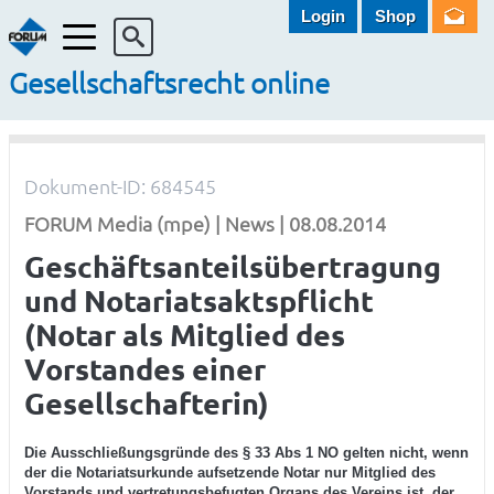
Login
Shop
Menü
Gesellschaftsrecht online
Dokument-ID: 684545
FORUM Media (mpe) | News | 08.08.2014
Geschäftsanteilsübertragung
und Notariatsaktspflicht
(Notar als Mitglied des
Vorstandes einer
Gesellschafterin)
Die Ausschließungsgründe des § 33 Abs 1 NO gelten nicht, wenn
der die Notariatsurkunde aufsetzende Notar nur Mitglied des
Vorstands und vertretungsbefugten Organs des Vereins ist, der