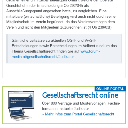
Organen einer unmittelbar beteiligten GmbH, welche der Oberste
Gerichtshof in der Entscheidung 5 Ob 292/04h als
Ausschließungsgrund angesehen hatte, zu vergleichen. Eine
mittelbare (wirtschaftliche) Beteiligung wird auch nicht durch seine
Mitgliedschaft im Verein begründet, da das Vereinsvermögen dem
Verein und nicht den Mitgliedern zuzurechnen ist (4 Ob 239/03f).
Sämtliche Leitsätze zu aktuellen OGH- und VwGH-
Entscheidungen sowie Entscheidungen im Volltext rund um das
Thema Gesellschaftsrecht finden Sie auf
www.forum-
media.at/gesellschaftsrecht/Judikatur
.
ONLINE-PORTAL
Gesell­schafts­recht online
Über 800 Verträge und Muster­vor­lagen, Fach­in­
for­ma­tion, aktu­elle Judi­katur
»
Mehr Infos zum Portal Gesell­schafts­recht