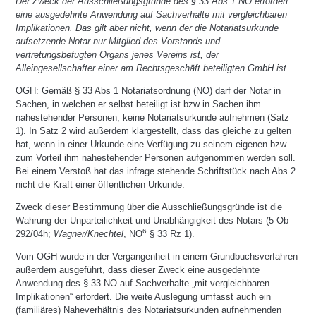
Der Zweck der Ausschließungsgründe des § 33 Abs 1 NO erfordert
eine ausgedehnte Anwendung auf Sachverhalte mit vergleichbaren
Implikationen. Das gilt aber nicht, wenn der die Notariatsurkunde
aufsetzende Notar nur Mitglied des Vorstands und
vertretungsbefugten Organs jenes Vereins ist, der
Alleingesellschafter einer am Rechtsgeschäft beteiligten GmbH ist.
OGH: Gemäß § 33 Abs 1 Notariatsordnung (NO) darf der Notar in
Sachen, in welchen er selbst beteiligt ist bzw in Sachen ihm
nahestehender Personen, keine Notariatsurkunde aufnehmen (Satz
1). In Satz 2 wird außerdem klargestellt, dass das gleiche zu gelten
hat, wenn in einer Urkunde eine Verfügung zu seinem eigenen bzw
zum Vorteil ihm nahestehender Personen aufgenommen werden soll.
Bei einem Verstoß hat das infrage stehende Schriftstück nach Abs 2
nicht die Kraft einer öffentlichen Urkunde.
Zweck dieser Bestimmung über die Ausschließungsgründe ist die
Wahrung der Unparteilichkeit und Unabhängigkeit des Notars (5 Ob
6
292/04h;
Wagner/Knechtel
, NO
§ 33 Rz 1).
Vom OGH wurde in der Vergangenheit in einem Grundbuchsverfahren
außerdem ausgeführt, dass dieser Zweck eine ausgedehnte
Anwendung des § 33 NO auf Sachverhalte „mit vergleichbaren
Implikationen“ erfordert. Die weite Auslegung umfasst auch ein
(familiäres) Naheverhältnis des Notariatsurkunden aufnehmenden