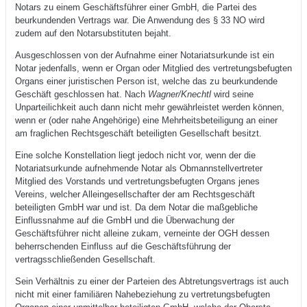
Notars zu einem Geschäftsführer einer GmbH, die Partei des
beurkundenden Vertrags war. Die Anwendung des § 33 NO wird
zudem auf den Notarsubstituten bejaht.
Ausgeschlossen von der Aufnahme einer Notariatsurkunde ist ein
Notar jedenfalls, wenn er Organ oder Mitglied des vertretungsbefugten
Organs einer juristischen Person ist, welche das zu beurkundende
Geschäft geschlossen hat. Nach
Wagner/Knechtl
wird seine
Unparteilichkeit auch dann nicht mehr gewährleistet werden können,
wenn er (oder nahe Angehörige) eine Mehrheitsbeteiligung an einer
am fraglichen Rechtsgeschäft beteiligten Gesellschaft besitzt.
Eine solche Konstellation liegt jedoch nicht vor, wenn der die
Notariatsurkunde aufnehmende Notar als Obmannstellvertreter
Mitglied des Vorstands und vertretungsbefugten Organs jenes
Vereins, welcher Alleingesellschafter der am Rechtsgeschäft
beteiligten GmbH war und ist. Da dem Notar die maßgebliche
Einflussnahme auf die GmbH und die Überwachung der
Geschäftsführer nicht alleine zukam, verneinte der OGH dessen
beherrschenden Einfluss auf die Geschäftsführung der
vertragsschließenden Gesellschaft.
Sein Verhältnis zu einer der Parteien des Abtretungsvertrags ist auch
nicht mit einer familiären Nahebeziehung zu vertretungsbefugten