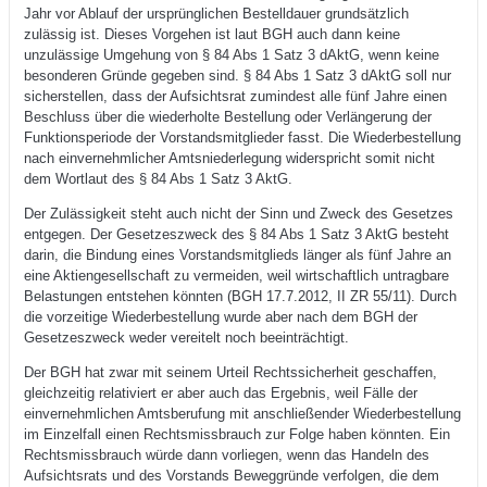
Jahr vor Ablauf der ursprünglichen Bestelldauer grundsätzlich
zulässig ist. Dieses Vorgehen ist laut BGH auch dann keine
unzulässige Umgehung von § 84 Abs 1 Satz 3 dAktG, wenn keine
besonderen Gründe gegeben sind. § 84 Abs 1 Satz 3 dAktG soll nur
sicherstellen, dass der Aufsichtsrat zumindest alle fünf Jahre einen
Beschluss über die wiederholte Bestellung oder Verlängerung der
Funktionsperiode der Vorstandsmitglieder fasst. Die Wiederbestellung
nach einvernehmlicher Amtsniederlegung widerspricht somit nicht
dem Wortlaut des § 84 Abs 1 Satz 3 AktG.
Der Zulässigkeit steht auch nicht der Sinn und Zweck des Gesetzes
entgegen. Der Gesetzeszweck des § 84 Abs 1 Satz 3 AktG besteht
darin, die Bindung eines Vorstandsmitglieds länger als fünf Jahre an
eine Aktiengesellschaft zu vermeiden, weil wirtschaftlich untragbare
Belastungen entstehen könnten (BGH 17.7.2012, II ZR 55/11). Durch
die vorzeitige Wiederbestellung wurde aber nach dem BGH der
Gesetzeszweck weder vereitelt noch beeinträchtigt.
Der BGH hat zwar mit seinem Urteil Rechtssicherheit geschaffen,
gleichzeitig relativiert er aber auch das Ergebnis, weil Fälle der
einvernehmlichen Amtsberufung mit anschließender Wiederbestellung
im Einzelfall einen Rechtsmissbrauch zur Folge haben könnten. Ein
Rechtsmissbrauch würde dann vorliegen, wenn das Handeln des
Aufsichtsrats und des Vorstands Beweggründe verfolgen, die dem