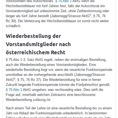
Vorsitzenden des Aufsichtsrats.
§ 75 Abs 1
AktG setzt die
Höchstbestelldauer mit fünf Jahren fest, falls der Aufsichtsrat ein
Vorstandsmitglied auf unbestimmte Zeit, ohne Zeitbestimmung oder
5
länger als fünf Jahre bestellt (
Jabornegg/Strasser
AktG
, § 75, 76
Rz 30). Die Verletzung der Höchstbestelldauer ist somit nicht weiter
schädlich.
Wiederbestellung der
Vorstandsmitglieder nach
österreichischem Recht
§ 75 Abs 1 3. Satz AktG regelt, neben der erstmaligen Bestellung,
auch die Wiederbestellung eines Vorstandsmitgliedes. Eine
wiederholte Bestellung liegt vor, wenn die neuerliche Funktionsperiode
unmittelbar an die vorhergehende anschließt (
Jabornegg/Strasser
5
AktG
, § 75, 76 Rz 37). Die Wiederbestellung für eine in ferner
Zukunft liegende Funktionsperiode könnte die Fünfjahresfrist gemäß
§ 75 Abs 1
AktG umgehen, was rechtswidrig wäre. Dies wirft die
Frage auf, innerhalb welchen Zeitraums eine beschlossene
Wiederbestellung zulässig ist.
Nach einem Teil der Lehre ist eine neuerliche Bestellung bis zu einem
Jahr vor Ablauf der Funktionsperiode unbedenklich. In bestimmten