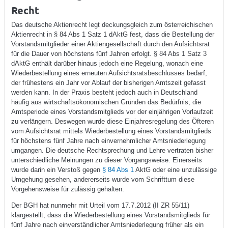
Recht
Das deutsche Aktienrecht legt deckungsgleich zum österreichischen
Aktienrecht in § 84 Abs 1 Satz 1 dAktG fest, dass die Bestellung der
Vorstandsmitglieder einer Aktiengesellschaft durch den Aufsichtsrat
für die Dauer von höchstens fünf Jahren erfolgt. § 84 Abs 1 Satz 3
dAktG enthält darüber hinaus jedoch eine Regelung, wonach eine
Wiederbestellung eines erneuten Aufsichtsratsbeschlusses bedarf,
der frühestens ein Jahr vor Ablauf der bisherigen Amtszeit gefasst
werden kann. In der Praxis besteht jedoch auch in Deutschland
häufig aus wirtschaftsökonomischen Gründen das Bedürfnis, die
Amtsperiode eines Vorstandsmitglieds vor der einjährigen Vorlaufzeit
zu verlängern. Deswegen wurde diese Einjahresregelung des Öfteren
vom Aufsichtsrat mittels Wiederbestellung eines Vorstandsmitglieds
für höchstens fünf Jahre nach einvernehmlicher Amtsniederlegung
umgangen. Die deutsche Rechtsprechung und Lehre vertraten bisher
unterschiedliche Meinungen zu dieser Vorgangsweise. Einerseits
wurde darin ein Verstoß gegen
§ 84 Abs 1
AktG oder eine unzulässige
Umgehung gesehen, andererseits wurde vom Schrifttum diese
Vorgehensweise für zulässig gehalten.
Der BGH hat nunmehr mit Urteil vom 17.7.2012 (II ZR 55/11)
klargestellt, dass die Wiederbestellung eines Vorstandsmitglieds für
fünf Jahre nach einverständlicher Amtsniederlegung früher als ein