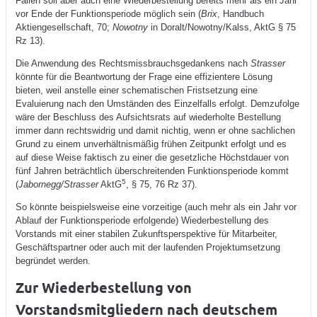
Fällen soll aber auch eine Wiederbestellung bereits mehr als ein Jahr
vor Ende der Funktionsperiode möglich sein (
Brix
, Handbuch
Aktiengesellschaft, 70;
Nowotny
in Doralt/Nowotny/Kalss, AktG § 75
Rz 13).
Die Anwendung des Rechtsmissbrauchsgedankens nach
Strasser
könnte für die Beantwortung der Frage eine effizientere Lösung
bieten, weil anstelle einer schematischen Fristsetzung eine
Evaluierung nach den Umständen des Einzelfalls erfolgt. Demzufolge
wäre der Beschluss des Aufsichtsrats auf wiederholte Bestellung
immer dann rechtswidrig und damit nichtig, wenn er ohne sachlichen
Grund zu einem unverhältnismäßig frühen Zeitpunkt erfolgt und es
auf diese Weise faktisch zu einer die gesetzliche Höchstdauer von
fünf Jahren beträchtlich überschreitenden Funktionsperiode kommt
5
(
Jabornegg/Strasser
AktG
, § 75, 76 Rz 37).
So könnte beispielsweise eine vorzeitige (auch mehr als ein Jahr vor
Ablauf der Funktionsperiode erfolgende) Wiederbestellung des
Vorstands mit einer stabilen Zukunftsperspektive für Mitarbeiter,
Geschäftspartner oder auch mit der laufenden Projektumsetzung
begründet werden.
Zur Wiederbestellung von
Vorstandsmitgliedern nach deutschem