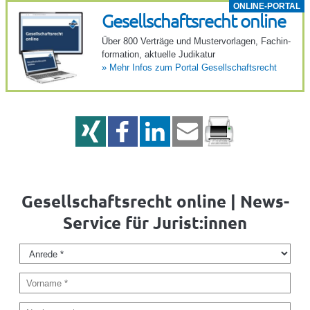
ONLINE-PORTAL
Gesell­schafts­recht online
Über 800 Verträge und Muster­vor­lagen, Fach­in­
for­ma­tion, aktu­elle Judi­katur
»
Mehr Infos zum Portal Gesell­schafts­recht
Gesellschaftsrecht online | News-
Service für Jurist:innen