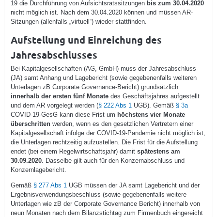
19 die Durchführung von Aufsichtsratssitzungen
bis zum 30.04.2020
nicht möglich ist. Nach dem 30.04.2020 können und müssen AR-
Sitzungen (allenfalls „virtuell“) wieder stattfinden.
Aufstellung und Einreichung des
Jahresabschlusses
Bei Kapitalgesellschaften (AG, GmbH) muss der Jahresabschluss
(JA) samt Anhang und Lagebericht (sowie gegebenenfalls weiteren
Unterlagen zB Corporate Governance-Bericht) grundsätzlich
innerhalb der ersten fünf Monate
des Geschäftsjahres aufgestellt
und dem AR vorgelegt werden (
§ 222 Abs 1
UGB). Gemäß
§ 3a
COVID-19-GesG kann diese Frist um
höchstens vier Monate
überschritten
werden, wenn es den gesetzlichen Vertretern einer
Kapitalgesellschaft infolge der COVID-19-Pandemie nicht möglich ist,
die Unterlagen rechtzeitig aufzustellen. Die Frist für die Aufstellung
endet (bei einem Regelwirtschaftsjahr) damit
spätestens am
30.09.2020
. Dasselbe gilt auch für den Konzernabschluss und
Konzernlagebericht.
Gemäß
§ 277 Abs 1
UGB müssen der JA samt Lagebericht und der
Ergebnisverwendungsbeschluss (sowie gegebenenfalls weitere
Unterlagen wie zB der Corporate Governance Bericht) innerhalb von
neun Monaten nach dem Bilanzstichtag zum Firmenbuch eingereicht