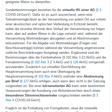
geeignete Weise zu überprüfen.
Sonderbestimmungen bestehen für die
virtuelle HV einer AG
(
§ 3
COVID-19-GesV). Dafür ist es auch ausreichend, wenn eine
Teilnahmemöglichkeit an der Versammlung von jedem Ort aus mittels
einer akustischen und optischen Verbindung in Echtzeit besteht,
wobei der einzelne Aktionär dem Verlauf der Versammlung nur folgen
kann, aber auf andere Weise in die Lage versetzt wird, während der
Versammlung Wortmeldungen abzugeben und an Abstimmungen
teilzunehmen. Für die Abgabe von Wortmeldungen (Fragen und
Beschlussanträge) können während der Versammlung angemessene
zeitliche Beschränkungen festgelegt werden. Ergänzend sind die
Bestimmungen über die Fernteilnahme (§ 102 Abs 3 Z2 AktG) und die
Fernabstimmung (
§ 102 Abs 3
Z 3 AktG und
§ 126
AktG) sinngemäß
anzuwenden. Zusätzlich zur virtuellen Durchführung der
Hauptversammlung kann auch eine Übertragung der
Hauptversammlung (
§ 102 Abs 4
AktG) und/oder eine
Abstimmung
per Brief
(
§ 127
AktG) erfolgen, auch wenn dies nicht in der Satzung
vorgesehen ist. Bei einer
börsenotierten AG
kann unter bestimmten
Voraussetzungen die Ausübung von Aktionärsrechten durch einen
besonderen Stimmrechtsvertreter
vorgeschrieben werden (
§ 3
Abs 4
COVID-19-GesV).
Fraglich ist die Einhaltung von Formgeboten, etwa die notarielle