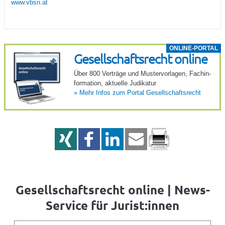
www.vbsn.at
ONLINE-PORTAL
Gesell­schafts­recht online
Über 800 Verträge und Muster­vor­lagen, Fach­in­
for­ma­tion, aktu­elle Judi­katur
»
Mehr Infos zum Portal Gesell­schafts­recht
Gesellschaftsrecht online | News-
Service für Jurist:innen