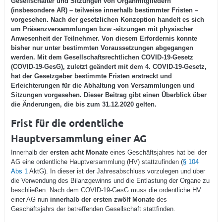
Gesellschafter und Sitzungen von Organmitgliedern
(insbesondere AR) – teilweise innerhalb bestimmter Fristen –
vorgesehen. Nach der gesetzlichen Konzeption handelt es sich
um Präsenzversammlungen bzw -sitzungen mit physischer
Anwesenheit der Teilnehmer. Von diesem Erfordernis konnte
bisher nur unter bestimmten Voraussetzungen abgegangen
werden. Mit dem Gesellschaftsrechtlichen COVID-19-Gesetz
(COVID-19-GesG), zuletzt geändert mit dem 4. COVID-19-Gesetz,
hat der Gesetzgeber bestimmte Fristen erstreckt und
Erleichterungen für die Abhaltung von Versammlungen und
Sitzungen vorgesehen. Dieser Beitrag gibt einen Überblick über
die Änderungen, die bis zum 31.12.2020 gelten.
Frist für die ordentliche
Hauptversammlung einer AG
Innerhalb der
ersten acht Monate
eines Geschäftsjahres hat bei der
AG eine ordentliche Hauptversammlung (HV) stattzufinden (
§ 104
Abs 1
AktG). In dieser ist der Jahresabschluss vorzulegen und über
die Verwendung des Bilanzgewinns und die Entlastung der Organe zu
beschließen. Nach dem COVID-19-GesG muss die ordentliche HV
einer AG nun
innerhalb der ersten zwölf Monate
des
Geschäftsjahrs der betreffenden Gesellschaft stattfinden.