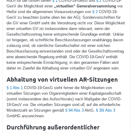
Auch für die GmbH sehen
§ 1
COVID-19-GesG und
§ 2
COVID-19-
GesV die Möglichkeit einer
„virtuellen“ Generalversammlung
vor.
Hiefür sind die allgemeinen Voraussetzungen von
§ 2
COVID-19-
GesV zu beachten (siehe oben bei der AG), Sondervorschriften für
die GV einer GmbH sieht die Verordnung nicht vor. Diese Möglichkeit
einer virtuellen GV ist insbesondere dann relevant, wenn der
Gesellschaftsvertrag keine entsprechende Grundlage enthält. Unklar
ist hingegen, ob schriftliche Beschlussfassungen unabhängig davon
zulässig sind, ob sämtliche Gesellschafter mit einer solchen
Beschlussfassung einverstanden sind oder der Gesellschaftsvertrag
eine abweichende Regelung enthält. Die COVID-19-GesV enthält
keine entsprechende Ermächtigung; in den genannten Fällen wird
daher im Zweifel die Abhaltung einer virtuellen GV angeraten sein.
Abhaltung von virtuellen AR-Sitzungen
§ 1 Abs 1
COVID-19-GesG sieht ferner die Möglichkeiten von
virtuellen Sitzungen von Organmitgliedern einer Kapitalgesellschaft
(somit insbesondere des Aufsichtsrats) nach Maßgabe der COVID-
19-GesV vor. Die virtuellen Sitzungen sind uE auf die erforderliche
Mindestzahl an Sitzungen gemäß
§ 94 Abs 3
AktG,
§ 30i Abs 3
GmbHG anzurechnen.
Durchführung außerordentlicher