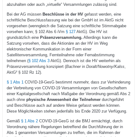
abzuhalten oder auch „virtuelle“ Versammlungen zulässig sind.
Bei der AG müssen
Beschlüsse in der HV
gefasst werden, eine
schriftliche Beschlussfassung wie bei der GmbH ist im AktG nicht
vorgesehen (wenngleich die Satzung eine schriftliche Stimmabgabe
vorsehen kann; § 102 Abs 6 iVm
§ 127
AktG). Die HV ist
grundsätzlich eine
Präsenzversammlung.
Allerdings kann die
Satzung vorsehen, dass die Aktionäre an der HV im Weg
elektronischer Kommunikation in der Form einer
Satellitenversammlung, Fernteilnahme oder Fernabstimmung
teilnehmen (
§ 102 Abs 3
AktG). Dennoch ist die HV weiterhin als
Präsenzversammlung konzipiert (
Bachner
in
Doralt/Nowotny/Kalss
,
AktG² § 102 Rz 12).
§ 1 Abs 1
COVID-19-GesG bestimmt nunmehr, dass zur Verhinderung
der Verbreitung von COVID-19 Versammlungen von Gesellschaftern
einer Kapitalgesellschaft nach Maßgabe der Verordnung gemäß Abs 2
auch ohne
physische Anwesenheit der Teilnehmer
durchgeführt
und Beschlüsse auch auf andere Weise gefasst werden können.
Diese Möglichkeiten stehen jedenfalls bis Ende 2020 zur Verfügung.
Gemäß
§ 1 Abs 2
COVID-19-GesG ist die BMJ ermächtigt, durch
Verordnung nähere Regelungen betreffend die Durchführung der in
Abs 1 genannten Versammlungen zu treffen, die im Rahmen der