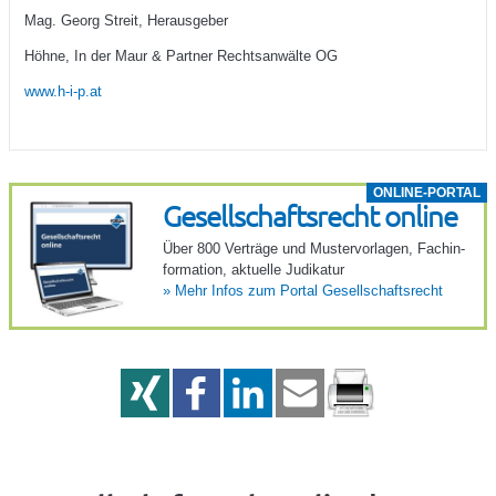
Mag. Georg Streit, Herausgeber
Höhne, In der Maur & Partner Rechtsanwälte OG
www.h-i-p.at
ONLINE-PORTAL
Gesell­schafts­recht online
Über 800 Verträge und Muster­vor­lagen, Fach­in­
for­ma­tion, aktu­elle Judi­katur
»
Mehr Infos zum Portal Gesell­schafts­recht