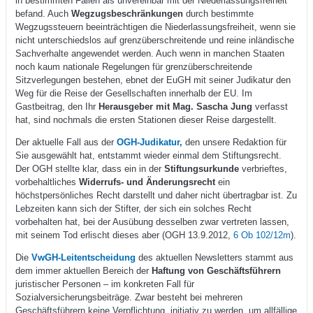
in bestimmten Fällen als unvereinbar mit der Niederlassungsfreiheit
befand. Auch
Wegzugsbeschränkungen
durch bestimmte
Wegzugssteuern beeinträchtigen die Niederlassungsfreiheit, wenn sie
nicht unterschiedslos auf grenzüberschreitende und reine inländische
Sachverhalte angewendet werden. Auch wenn in manchen Staaten
noch kaum nationale Regelungen für grenzüberschreitende
Sitzverlegungen bestehen, ebnet der EuGH mit seiner Judikatur den
Weg für die Reise der Gesellschaften innerhalb der EU. Im
Gastbeitrag, den Ihr
Herausgeber mit Mag. Sascha Jung
verfasst
hat, sind nochmals die ersten Stationen dieser Reise dargestellt.
Der aktuelle Fall aus der
OGH-Judikatur,
den unsere Redaktion für
Sie ausgewählt hat, entstammt wieder einmal dem Stiftungsrecht.
Der OGH stellte klar, dass ein in der
Stiftungsurkunde
verbrieftes,
vorbehaltliches
Widerrufs- und Änderungsrecht
ein
höchstpersönliches Recht darstellt und daher nicht übertragbar ist. Zu
Lebzeiten kann sich der Stifter, der sich ein solches Recht
vorbehalten hat, bei der Ausübung desselben zwar vertreten lassen,
mit seinem Tod erlischt dieses aber (OGH 13.9.2012,
6 Ob 102/12m
).
Die
VwGH-Leitentscheidung
des aktuellen Newsletters stammt aus
dem immer aktuellen Bereich der
Haftung von Geschäftsführern
juristischer Personen – im konkreten Fall für
Sozialversicherungsbeiträge. Zwar besteht bei mehreren
Geschäftsführern keine Verpflichtung, initiativ zu werden, um allfällige