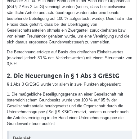
entweder zu 100 % in einer Hand oder in der Hand einer Organschaft
(iSd § 2 Abs 2 UstG) vereinigt wurden (sei es, dass beispielsweise
sämtliche Anteile uno actu übertragen wurden oder eine bereits
bestehende Beteiligung auf 100 % aufgestockt wurde). Dies hat in der
Praxis dazu geführt, dass bei der Übertragung von
Gesellschaftsanteilen oftmals ein Zwerganteil zurückbehalten bzw
von einem Treuhänder gehalten wurde, um eine Vereinigung (und die
sich daraus ergebende Grunderwerbsteuer) zu vermeiden.
Die Berechnung erfolgte auf Basis des dreifachen Einheitswertes
(maximal jedoch 30 % des Verkehrswertes) mit einem Steuersatz von
3,5 %.
2. Die Neuerungen in § 1 Abs 3 GrEStG
§ 1 Abs 3 GrEStG wurde vor allem in zwei Punkten abgeändert:
1. Die maßgebliche Beteiligungsgrenze an einer Gesellschaft mit
österreichischem Grundbesitz wurde von 100 % auf 95 % der
Gesellschaftsanteile herabgesetzt und die Organschaft durch die
Unternehmensgruppe (iSd § 9 KStG) ersetzt, sodass nunmehr auch
die Anteilsvereinigung in der Hand einer Unternehmensgruppe die
Grunderwerbsteuer auslöst.
Beispiel: