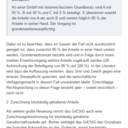
An einer GmbH mit österreichischem Grundbesitz sind A mit
55 %, B mit 40 % und C mit 5 % beteiligt. X übernimmt sowohl
die Anteile von A als auch B und vereint folglich 95 % der
Anteile in seiner Hand. Der Vorgang ist
grunderwerbsteuerpflichtig.
Dabei ist zu beachten, dass im Gesetz der Fall nicht ausdrücklich
geregelt ist, dass zunächst 95 % der Anteile in einer Hand vereint
werden, Grunderwerbsteuer bezahlt wird und in Folge durch einen
zweiten Erwerbsvorgang weitere Anteile zugekauft werden (zB:
Aufstockung der Beteiligung von 95 % auf 100 %). In der Literatur
wird dazu die Auffassung vertreten, dass Sinn und Zweck gegen eine
erneute Steuerpflicht sprechen, weil die wirtschaftliche
Verfügungsmacht in diesem Fall unverändert bleibt. Einschlägige
Rechtsprechung zu dieser Frage besteht aber – soweit ersichtlich –
noch nicht.
2. Zurechnung treuhändig gehaltener Anteile
Als weitere große Neuerung nimmt das GrEStG auch eine
Zurechnungsbestimmung für treuhändig gehaltene
Gesellschaftsanteile auf. Bisher verfolgte das GrEStG den Grundsatz
der formalen Anknüpfung an das Zivilrecht, womit treuhändig