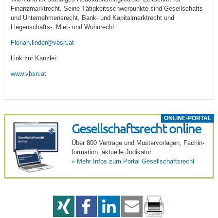
Finanzmarktrecht. Seine Tätigkeitsschwerpunkte sind Gesellschafts-
und Unternehmensrecht, Bank- und Kapitalmarktrecht und
Liegenschafts-, Miet- und Wohnrecht.
Florian.linder@vbsn.at
Link zur Kanzlei:
www.vbsn.at
ONLINE-PORTAL
Gesell­schafts­recht online
Über 800 Verträge und Muster­vor­lagen, Fach­in­
for­ma­tion, aktu­elle Judi­katur
»
Mehr Infos zum Portal Gesell­schafts­recht