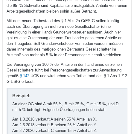
die 95- %-Schwelle sind Kapitalanteile maßgeblich. Anteile von reinen
Arbeitsgesellschaftern bleiben sohin außer Betracht.
Mit dem neuen Tatbestand des § 1 Abs 2a GrEStG sollen künftig
auch die Übertragung an mehrere neue Gesellschafter (ohne
Vereinigung in einer Hand) Grunderwerbsteuer auslösen. Auch hier
gibt es eine Zurechnung der vom Treuhänder gehaltenen Anteile an
den Treugeber. Soll Grunderwerbsteuer vermieden werden, müssen
daher innerhalb des maßgeblichen Zeitraums Gesellschafter im
Ausmaß von mehr als 5 % in der Personengesellschaft verbleiben.
Die Vereinigung von 100 % der Anteile in der Hand eines einzelnen
Gesellschafters führt bei Personengesellschaften zur Anwachsung
gemäß
§ 142
UGB und wird schon vom Tatbestand des § 1 Abs 1 Z 2
GrEStG erfasst.
Beispiel:
An einer OG sind A mit 55 %, B mit 25 %, C mit 15 %, und D
mit 5 % beteiligt. Folgende Übertragungen finden statt:
Am 1.3.2016 verkauft A seinen 55 % Anteil an X.
Am 2.5.2018 verkauft B seinen 25 % Anteil an Y.
Am 3.7.2020 verkauft C seinen 15 % Anteil an Z.