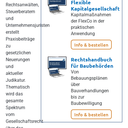
Flexible
Rechtsanwälten,
Kapitalgesellschaft
Steuerberatern
Kapitalmaßnahmen
und
der FlexCo in der
Unternehmensjuristen
praktischen
erstellt
Anwendung
Praxisbeiträge
Info & bestellen
zu
gesetzlichen
Rechtshandbuch
Neuerungen
für Baubehörden
und
Von
aktueller
Bebauungsplänen
Judikatur.
über
Thematisch
Bauverhandlungen
wird das
bis zur
gesamte
Baubewilligung
Spektrum
Info & bestellen
vom
Gesellschaftsrecht