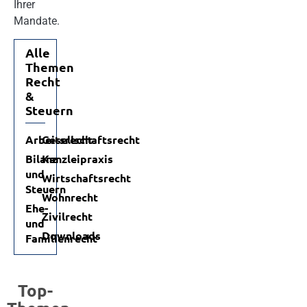
Ihrer
Mandate.
Alle
Themen
Recht
&
Steuern
Arbeitsrecht
Gesellschaftsrecht
Bilanz
Kanzleipraxis
und
Wirtschaftsrecht
Steuern
Wohnrecht
Ehe-
Zivilrecht
und
Downloads
Familienrecht
Top-