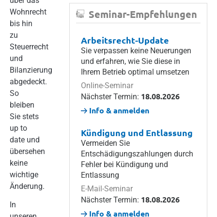
über das
Wohnrecht
Seminar-Empfehlungen
bis hin
zu
Arbeitsrecht-Update
Steuerrecht
Sie verpassen keine Neuerungen
und
und erfahren, wie Sie diese in
Bilanzierung
Ihrem Betrieb optimal umsetzen
abgedeckt.
Online-Seminar
So
18.08.2026
Nächster Termin:
bleiben
Info & anmelden
Sie stets
up to
Kündigung und Entlassung
date und
Vermeiden Sie
übersehen
Entschädigungszahlungen durch
keine
Fehler bei Kündigung und
wichtige
Entlassung
Änderung.
E-Mail-Seminar
18.08.2026
Nächster Termin:
In
Info & anmelden
unseren