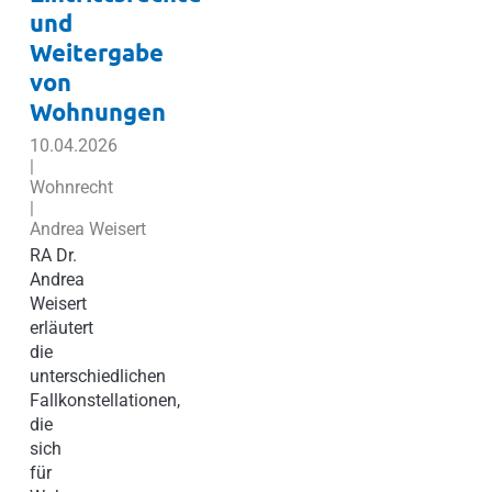
und
Weitergabe
von
Wohnungen
10.04.2026
|
Wohnrecht
|
Andrea Weisert
RA Dr.
Andrea
Weisert
erläutert
die
unterschiedlichen
Fallkonstellationen,
die
sich
für