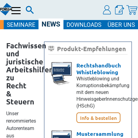
Menü
NEWS
SEMINARE
DOWNLOADS
ÜBER UNS
Fachwissen
Produkt-Empfehlungen
und
juristische
Rechtshandbuch
Arbeitshilfen
Whistleblowing
zu
Whistleblowing und
Recht
Korruptionsbekämpfung
&
mit dem neuen
HinweisgeberInnenschutzge
Steuern
(HSchG)
Unser
Info & bestellen
renommiertes
Autorenteam
Mustersammlung
aus