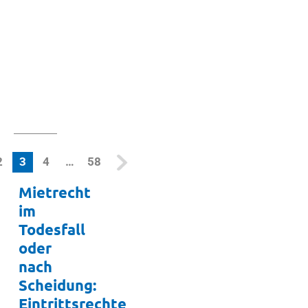
Zum
Them
(current)
2
3
4
…
58
Mietrecht
im
Todesfall
oder
nach
Scheidung:
Eintrittsrechte