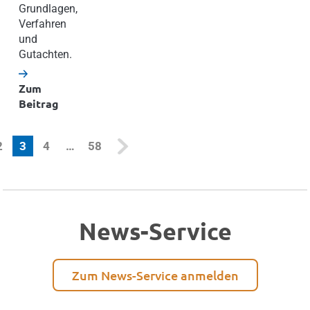
Grundlagen,
Verfahren
und
Gutachten.
Zum
Beitrag
(current)
2
3
4
…
58
News-Service
Zum News-Service anmelden